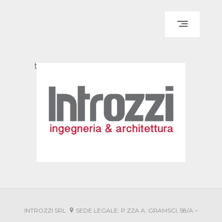
IT
EN
HOME
test
CHI SIAMO
PROGETTAZIONE
DIREZIONE LAVORI
SICUREZZA
SISTEMI DI RIVESTIMENTO
PORTFOLIO
INTROZZI SRL
SEDE LEGALE: P.ZZA A. GRAMSCI, 58/A –
IN EVIDENZA