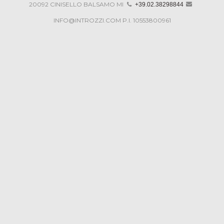
20092 CINISELLO BALSAMO MI
+39.02.38298844
DRAWINGS
INFO@INTROZZI.COM
P.I. 10553800961
CONTATTI
PARTNERS