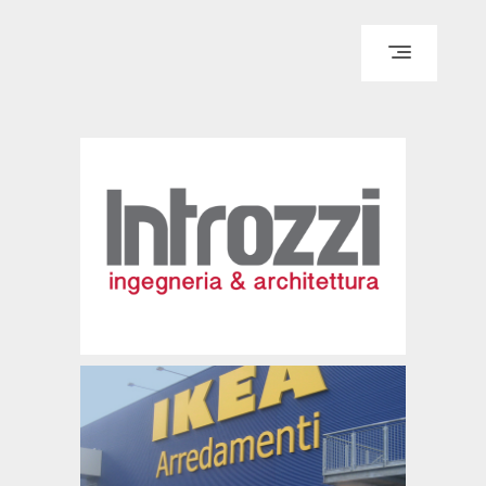
IT
EN
HOME
CHI SIAMO
PROGETTAZIONE
DIREZIONE LAVORI
SICUREZZA
SISTEMI DI RIVESTIMENTO
PORTFOLIO
IN EVIDENZA