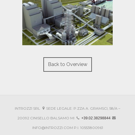
Back to Overview
INTROZZI SRL
SEDE LEGALE: P.ZZA A. GRAMSCI, 58/A –
20092 CINISELLO BALSAMO MI
+39.02.38298844
INFO@INTROZZI.COM
P.I. 10553800961